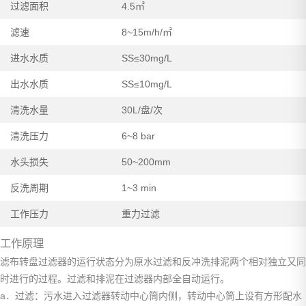
过滤面积
4.5㎡
滤速
8~15m/h/㎡
进水水质
SS≤30mg/L
出水水质
SS≤10mg/L
清洗水量
30L/盘/次
清洗压力
6~8 bar
水头损失
50~200mm
反洗周期
1~3 min
工作压力
重力过滤
工作原理
滤布转盘过滤器的运行状态分为原水过滤和反冲洗排泥两个相对独立又同
时进行的过程。过滤和排泥在过滤器内部全自动运行。
a．过滤：污水进入过滤器转动中心筒内侧，转动中心筒上设有方形配水