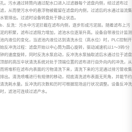
孔。污水通过转筒内通过配水口进入过滤器每个滤盘内侧，经过滤布过
滤，从而使污水中的悬浮物被截留在滤盘的内侧，过滤后的水通过溢流集
水管排出。过滤时设备转盘处于静止状态。
b．反洗：污水中污泥拦截在滤布内侧，逐步形成污泥层。随着滤布上污
泥的积聚，滤布过滤阻力增加，滤池水位逐渐升高。设备自带液位计监测
池内液位的变化，当滤池内液位达到清洗水位（高水位）时，PLC控制开
始反冲洗过程：滤盘开始以中心筒为圆心旋转，驱动减速机以1～3转/分
钟的速度旋转，同时反洗水泵启动，反冲洗水泵抽取滤后水通过位于滤盘
顶部的高压伞状清洗系统对处于顶端位置的滤布进行自外向内的冲洗，从
而将堆积在滤布内表面的污物清洗下来，清洗下来的污泥通过排污管收集
排出。清洗喷嘴进行有规律的移动，彻底清洗滤布表面无死角，并能节约
清洗耗水量。反冲洗的次数和历时可根据现场运行状况调整。设备反冲洗
时，滤池可连续过滤产水。